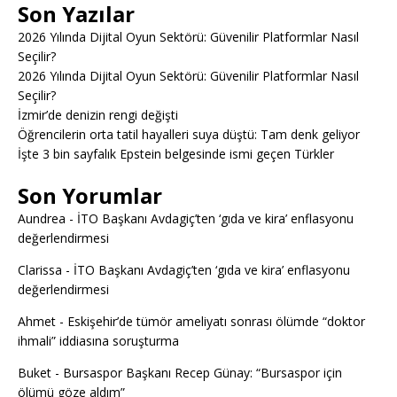
Son Yazılar
2026 Yılında Dijital Oyun Sektörü: Güvenilir Platformlar Nasıl
Seçilir?
2026 Yılında Dijital Oyun Sektörü: Güvenilir Platformlar Nasıl
Seçilir?
İzmir’de denizin rengi değişti
Öğrencilerin orta tatil hayalleri suya düştü: Tam denk geliyor
İşte 3 bin sayfalık Epstein belgesinde ismi geçen Türkler
Son Yorumlar
Aundrea
-
İTO Başkanı Avdagiç’ten ‘gıda ve kira’ enflasyonu
değerlendirmesi
Clarissa
-
İTO Başkanı Avdagiç’ten ‘gıda ve kira’ enflasyonu
değerlendirmesi
Ahmet
-
Eskişehir’de tümör ameliyatı sonrası ölümde “doktor
ihmali” iddiasına soruşturma
Buket
-
Bursaspor Başkanı Recep Günay: “Bursaspor için
ölümü göze aldım”