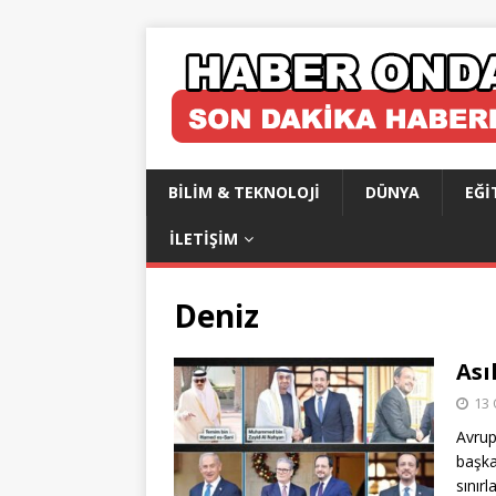
BILIM & TEKNOLOJI
DÜNYA
EĞI
İLETIŞIM
Deniz
Ası
13 
Avrup
başka
sınır