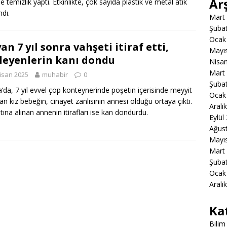
Ar
e temizlik yaptı. Etkinlikte, çok sayıda plastik ve metal atık
ndı.
Mart
Şuba
Ocak
an 7 yıl sonra vahşeti itiraf etti,
Mayı
leyenlerin kanı dondu
Nisa
Mart
isan 2025
muhabir
0
Şuba
’da, 7 yıl evvel çöp konteynerinde poşetin içerisinde meyyit
Ocak
an kız bebeğin, cinayet zanlısının annesi olduğu ortaya çıktı.
Aralı
tına alınan annenin itirafları ise kan dondurdu.
Eylül
Ağus
Mayı
Mart
Şuba
Ocak
Aralı
Ka
Bilim