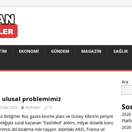
TIM
EKONOMI
GÜNDEM
MAGAZIN
SAĞLIK
Ara
l ulusal problemimiz
So
Ocak 2026
muhabir
0
2026 
a Birliği’nin Rus gazını kesme planı ve Güney Kıbrıs’ın periyot
Platf
nlığıyla sürat kazanan “EastMed” atılımı, milyar dolarlık boru
2026 
larımızı atıl bırakma riski taşıyor. Ada’daki ABD, Fransa ve