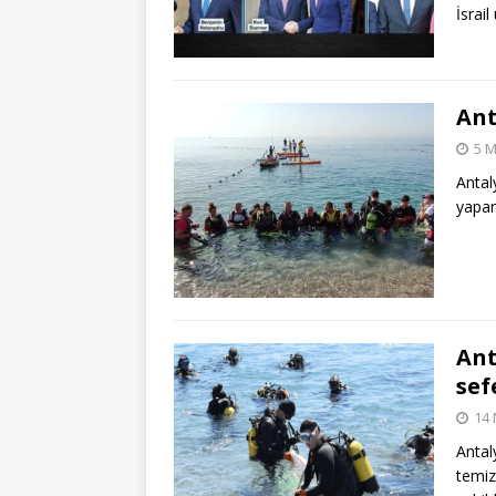
İsrail
Ant
5 M
Antal
yapara
Ant
sef
14 
Antal
temizl