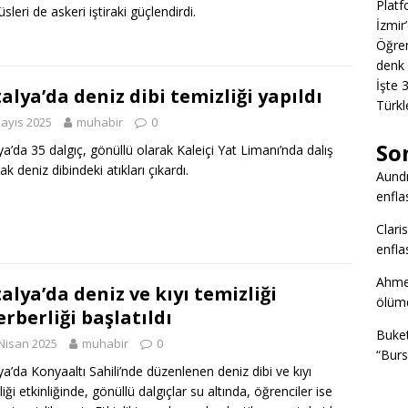
Platf
 üsleri de askeri iştiraki güçlendirdi.
İzmir
Öğren
denk 
İşte 
alya’da deniz dibi temizliği yapıldı
Türkl
ayıs 2025
muhabir
0
So
ya’da 35 dalgıç, gönüllü olarak Kaleiçi Yat Limanı’nda dalış
k deniz dibindeki atıkları çıkardı.
Aund
enfla
Clari
enfla
Ahme
alya’da deniz ve kıyı temizliği
ölümd
erberliği başlatıldı
Buke
Nisan 2025
muhabir
0
“Burs
ya’da Konyaaltı Sahili’nde düzenlenen deniz dibi ve kıyı
iği etkinliğinde, gönüllü dalgıçlar su altında, öğrenciler ise