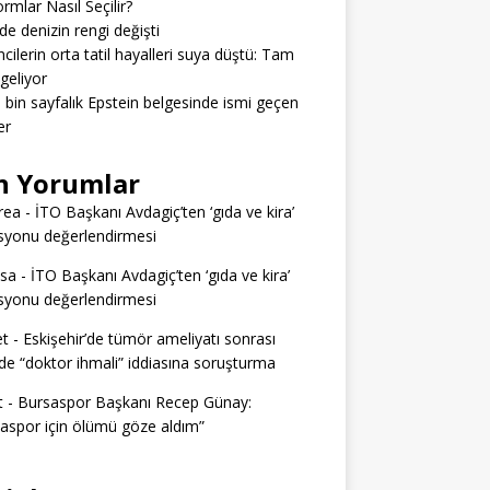
ormlar Nasıl Seçilir?
’de denizin rengi değişti
cilerin orta tatil hayalleri suya düştü: Tam
geliyor
3 bin sayfalık Epstein belgesinde ismi geçen
er
n Yorumlar
rea
-
İTO Başkanı Avdagiç’ten ‘gıda ve kira’
syonu değerlendirmesi
ssa
-
İTO Başkanı Avdagiç’ten ‘gıda ve kira’
syonu değerlendirmesi
t
-
Eskişehir’de tümör ameliyatı sonrası
e “doktor ihmali” iddiasına soruşturma
t
-
Bursaspor Başkanı Recep Günay:
aspor için ölümü göze aldım”