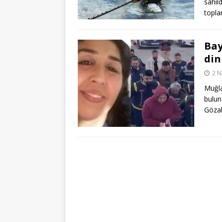
sahild
topla
Bay
din
2 N
Muğla
bulun
Gözal