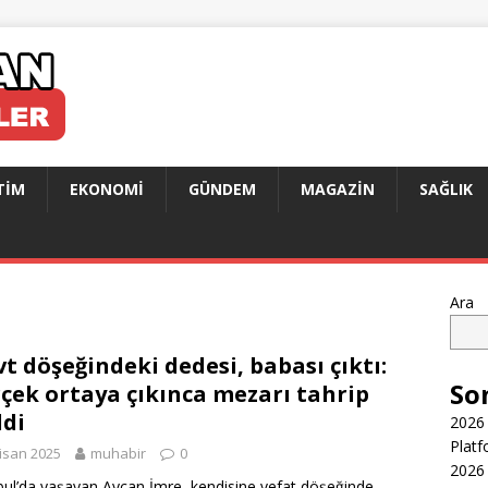
TIM
EKONOMI
GÜNDEM
MAGAZIN
SAĞLIK
Ara
t döşeğindeki dedesi, babası çıktı:
So
çek ortaya çıkınca mezarı tahrip
ldi
2026 
Platf
isan 2025
muhabir
0
2026 
bul’da yaşayan Aycan İmre, kendisine vefat döşeğinde