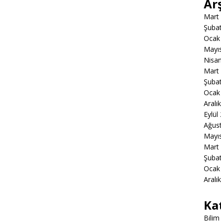
Ar
Mart
Şuba
Ocak
Mayı
Nisa
Mart
Şuba
Ocak
Aralı
Eylül
Ağus
Mayı
Mart
Şuba
Ocak
Aralı
Ka
Bilim