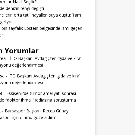
ormlar Nasıl Seçilir?
’de denizin rengi değişti
cilerin orta tatil hayalleri suya düştü: Tam
geliyor
3 bin sayfalık Epstein belgesinde ismi geçen
er
n Yorumlar
rea
-
İTO Başkanı Avdagiç’ten ‘gıda ve kira’
syonu değerlendirmesi
ssa
-
İTO Başkanı Avdagiç’ten ‘gıda ve kira’
syonu değerlendirmesi
t
-
Eskişehir’de tümör ameliyatı sonrası
e “doktor ihmali” iddiasına soruşturma
t
-
Bursaspor Başkanı Recep Günay:
aspor için ölümü göze aldım”