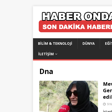
BILIM & TEKNOLOJI
DÜNYA
EĞI
İLETIŞIM
Dna
Mev
Ger
edi
9 N
İstan