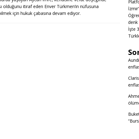
Platf
ı olduğunu itiraf eden Enver Türkmen’in nüfusuna
İzmir
ilmek için hukuk çabasına devam ediyor.
Öğren
denk 
İşte 
Türkl
So
Aund
enfla
Clari
enfla
Ahme
ölümd
Buke
“Burs