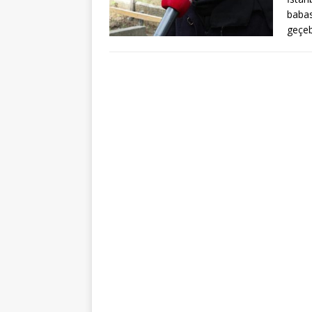
babas
geçeb