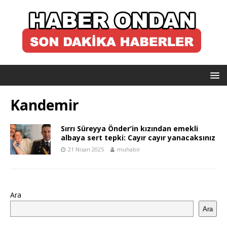
Kandemir
Sırrı Süreyya Önder’in kızından emekli
albaya sert tepki: Cayır cayır yanacaksınız
21 Nisan 2025
muhabir
Ara
Ara