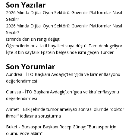
Son Yazılar
2026 Yılında Dijital Oyun Sektörü: Güvenilir Platformlar Nasıl
Seçilir?
2026 Yılında Dijital Oyun Sektörü: Güvenilir Platformlar Nasıl
Seçilir?
İzmir’de denizin rengi değişti
Öğrencilerin orta tatil hayalleri suya düştü: Tam denk geliyor
İşte 3 bin sayfalık Epstein belgesinde ismi geçen Türkler
Son Yorumlar
Aundrea
-
İTO Başkanı Avdagiç’ten ‘gıda ve kira’ enflasyonu
değerlendirmesi
Clarissa
-
İTO Başkanı Avdagiç’ten ‘gıda ve kira’ enflasyonu
değerlendirmesi
Ahmet
-
Eskişehir’de tümör ameliyatı sonrası ölümde “doktor
ihmali” iddiasına soruşturma
Buket
-
Bursaspor Başkanı Recep Günay: “Bursaspor için
ölümü göze aldım”