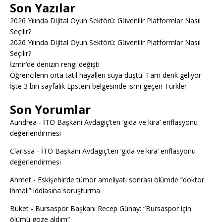
Son Yazılar
2026 Yılında Dijital Oyun Sektörü: Güvenilir Platformlar Nasıl
Seçilir?
2026 Yılında Dijital Oyun Sektörü: Güvenilir Platformlar Nasıl
Seçilir?
İzmir’de denizin rengi değişti
Öğrencilerin orta tatil hayalleri suya düştü: Tam denk geliyor
İşte 3 bin sayfalık Epstein belgesinde ismi geçen Türkler
Son Yorumlar
Aundrea
-
İTO Başkanı Avdagiç’ten ‘gıda ve kira’ enflasyonu
değerlendirmesi
Clarissa
-
İTO Başkanı Avdagiç’ten ‘gıda ve kira’ enflasyonu
değerlendirmesi
Ahmet
-
Eskişehir’de tümör ameliyatı sonrası ölümde “doktor
ihmali” iddiasına soruşturma
Buket
-
Bursaspor Başkanı Recep Günay: “Bursaspor için
ölümü göze aldım”