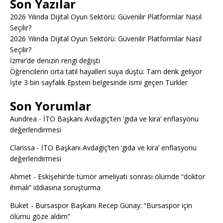
Son Yazılar
2026 Yılında Dijital Oyun Sektörü: Güvenilir Platformlar Nasıl
Seçilir?
2026 Yılında Dijital Oyun Sektörü: Güvenilir Platformlar Nasıl
Seçilir?
İzmir’de denizin rengi değişti
Öğrencilerin orta tatil hayalleri suya düştü: Tam denk geliyor
İşte 3 bin sayfalık Epstein belgesinde ismi geçen Türkler
Son Yorumlar
Aundrea
-
İTO Başkanı Avdagiç’ten ‘gıda ve kira’ enflasyonu
değerlendirmesi
Clarissa
-
İTO Başkanı Avdagiç’ten ‘gıda ve kira’ enflasyonu
değerlendirmesi
Ahmet
-
Eskişehir’de tümör ameliyatı sonrası ölümde “doktor
ihmali” iddiasına soruşturma
Buket
-
Bursaspor Başkanı Recep Günay: “Bursaspor için
ölümü göze aldım”