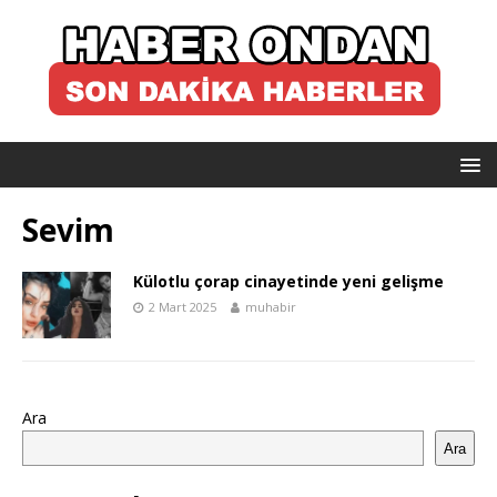
Sevim
Külotlu çorap cinayetinde yeni gelişme
2 Mart 2025
muhabir
Ara
Ara