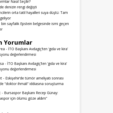
ormlar Nasıl Seçilir?
’de denizin rengi değişti
cilerin orta tatil hayalleri suya düştü: Tam
geliyor
3 bin sayfalık Epstein belgesinde ismi geçen
er
n Yorumlar
rea
-
İTO Başkanı Avdagiç’ten ‘gıda ve kira’
syonu değerlendirmesi
ssa
-
İTO Başkanı Avdagiç’ten ‘gıda ve kira’
syonu değerlendirmesi
t
-
Eskişehir’de tümör ameliyatı sonrası
e “doktor ihmali” iddiasına soruşturma
t
-
Bursaspor Başkanı Recep Günay:
aspor için ölümü göze aldım”