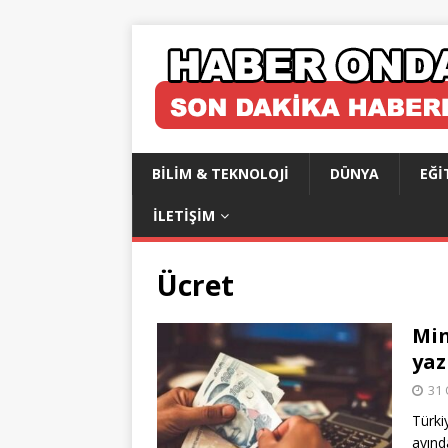
BILIM & TEKNOLOJI
DÜNYA
EĞI
İLETIŞIM
Ücret
Min
yaz
31 
Türki
ayınd