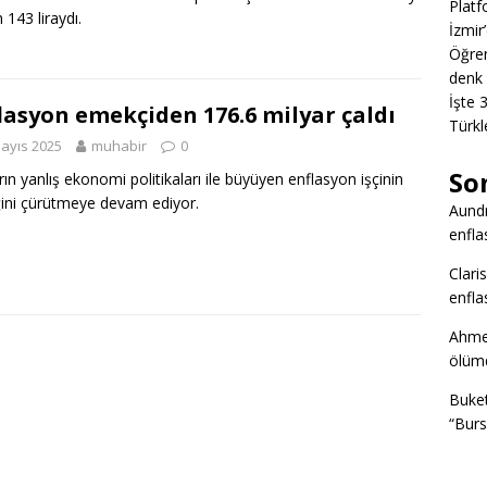
Platf
 143 liraydı.
İzmir
Öğren
denk 
İşte 
lasyon emekçiden 176.6 milyar çaldı
Türkl
ayıs 2025
muhabir
0
So
arın yanlış ekonomi politikaları ile büyüyen enflasyon işçinin
ni çürütmeye devam ediyor.
Aund
enfla
Clari
enfla
Ahme
ölümd
Buke
“Burs