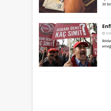
30 bin
Enf
8 M
İktid
emeği