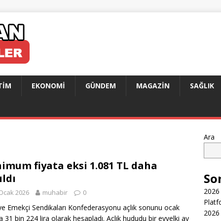
TIM
EKONOMI
GÜNDEM
MAGAZIN
SAĞLIK
Ara
imum fiyata eksi 1.081 TL daha
So
ıldı
2026 
Ocak 2026
muhabir
0
Platf
ye Emekçi Sendikaları Konfederasyonu açlık sonunu ocak
2026 
a 31 bin 224 lira olarak hesapladı. Açlık hududu bir evvelki ay