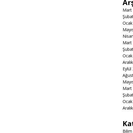
Ar
Mart
Şuba
Ocak
Mayı
Nisa
Mart
Şuba
Ocak
Aralı
Eylül
Ağus
Mayı
Mart
Şuba
Ocak
Aralı
Ka
Bilim