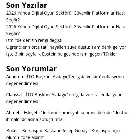
Son Yazılar
2026 Yılında Dijital Oyun Sektörü: Güvenilir Platformlar Nasıl
Seçilir?
2026 Yılında Dijital Oyun Sektörü: Güvenilir Platformlar Nasıl
Seçilir?
İzmir’de denizin rengi değişti
Öğrencilerin orta tatil hayalleri suya düştü: Tam denk geliyor
İşte 3 bin sayfalık Epstein belgesinde ismi geçen Türkler
Son Yorumlar
Aundrea
-
İTO Başkanı Avdagiç’ten ‘gıda ve kira’ enflasyonu
değerlendirmesi
Clarissa
-
İTO Başkanı Avdagiç’ten ‘gıda ve kira’ enflasyonu
değerlendirmesi
Ahmet
-
Eskişehir’de tümör ameliyatı sonrası ölümde “doktor
ihmali” iddiasına soruşturma
Buket
-
Bursaspor Başkanı Recep Günay: “Bursaspor için
ölümü göze aldım”