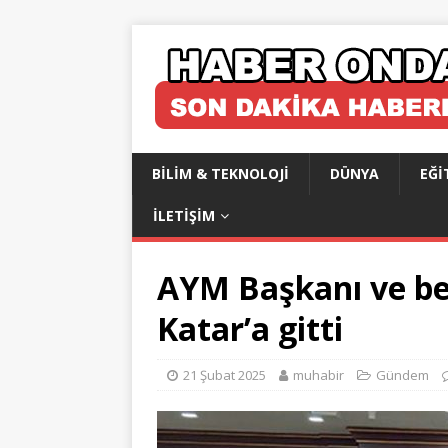
BILIM & TEKNOLOJI
DÜNYA
EĞI
İLETIŞIM
AYM Başkanı ve be
Katar’a gitti
21 Şubat 2025
muhabir
Gündem