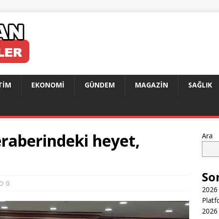
TIM
EKONOMI
GÜNDEM
MAGAZIN
SAĞLIK
raberindeki heyet,
Ara
So
0
2026 
Platf
2026 