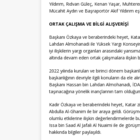
Yıldırım, Rıdvan Güleç, Kenan Yaşar, Muhter
Mücahit Aydın ve Başraportör Akif Yıldırım eşli
ORTAK ÇALIŞMA VE BİLGİ ALIŞVERİŞİ
Başkanı Özkaya ve beraberindeki heyet, Kata
Lahdan Almohanadi ile Yüksek Yargı Konseyin
iyi ilişkilerin yargı organları arasındaki yansı
altında devam eden ortak çalışmalara ilişkin bi
2022 yılında kurulan ve birinci dönem başk
başkanlığının devriyle ilgili konuların da el
Başkanı Hassan bin Lahdan Almohanadi, İDAY k
taşınacağına yönelik inançlarının tam olduğun
Kadir Özkaya ve beraberindeki heyet, Katar z
Abdulla Al-Ghanim ile bir araya geldi. Görüşme
olumlu etkilerine ilişkin değerlendirmelerde
Issa bin Saad Al Jafali Al Nuaimi ile de görüş
hakkında bilgiler paylaşıldı.