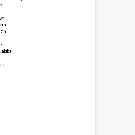
a
m
omi
dem
zin
k
et
Dakika
ım