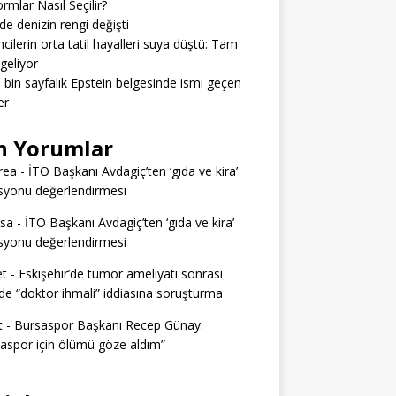
ormlar Nasıl Seçilir?
’de denizin rengi değişti
cilerin orta tatil hayalleri suya düştü: Tam
geliyor
3 bin sayfalık Epstein belgesinde ismi geçen
er
n Yorumlar
rea
-
İTO Başkanı Avdagiç’ten ‘gıda ve kira’
syonu değerlendirmesi
ssa
-
İTO Başkanı Avdagiç’ten ‘gıda ve kira’
syonu değerlendirmesi
t
-
Eskişehir’de tümör ameliyatı sonrası
e “doktor ihmali” iddiasına soruşturma
t
-
Bursaspor Başkanı Recep Günay:
aspor için ölümü göze aldım”