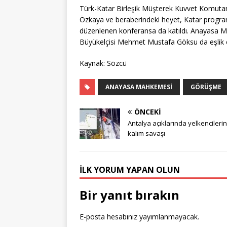
Türk-Katar Birleşik Müşterek Kuvvet Komuta
Özkaya ve beraberindeki heyet, Katar progr
düzenlenen konferansa da katıldı. Anayasa M
Büyükelçisi Mehmet Mustafa Göksu da eşlik e
Kaynak: Sözcü
ANAYASA MAHKEMESI
GÖRÜŞME
ÖNCEKI
Antalya açıklarında yelkencileri
kalım savaşı
İLK YORUM YAPAN OLUN
Bir yanıt bırakın
E-posta hesabınız yayımlanmayacak.