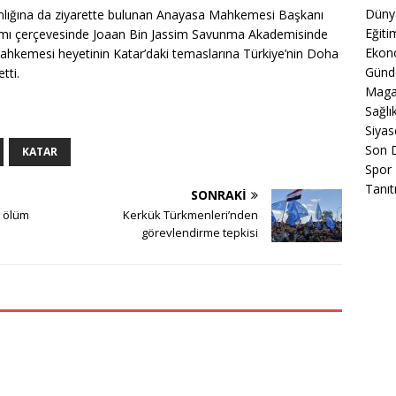
Düny
nlığına da ziyarette bulunan Anayasa Mahkemesi Başkanı
Eğiti
amı çerçevesinde Joaan Bin Jassim Savunma Akademisinde
Ekon
ahkemesi heyetinin Katar’daki temaslarına Türkiye’nin Doha
Gün
tti.
Maga
Sağlı
Siyas
Son 
KATAR
Spor
Tanıt
SONRAKI
n ölüm
Kerkük Türkmenleri’nden
görevlendirme tepkisi