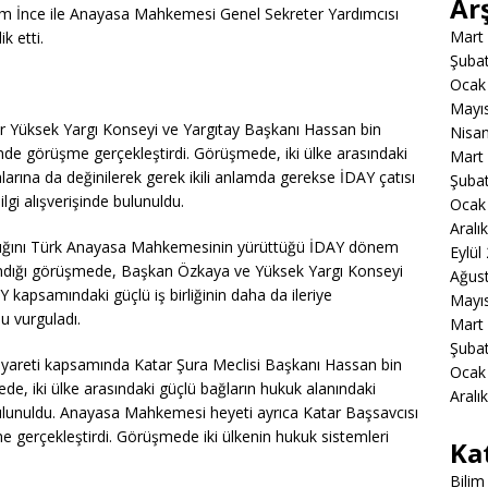
Ar
em İnce ile Anayasa Mahkemesi Genel Sekreter Yardımcısı
Mart
k etti.
Şuba
Ocak
Mayı
r Yüksek Yargı Konseyi ve Yargıtay Başkanı Hassan bin
Nisa
de görüşme gerçekleştirdi. Görüşmede, iki ülke arasındaki
Mart
malarına da değinilerek gerek ikili anlamda gerekse İDAY çatısı
Şuba
lgi alışverişinde bulunuldu.
Ocak
Aralı
anlığını Türk Anayasa Mahkemesinin yürüttüğü İDAY dönem
Eylül
e alındığı görüşmede, Başkan Özkaya ve Yüksek Yargı Konseyi
Ağus
apsamındaki güçlü iş birliğinin daha da ileriye
Mayı
u vurguladı.
Mart
Şuba
iyareti kapsamında Katar Şura Meclisi Başkanı Hassan bin
Ocak
de, iki ülke arasındaki güçlü bağların hukuk alanındaki
Aralı
 bulunuldu. Anayasa Mahkemesi heyeti ayrıca Katar Başsavcısı
me gerçekleştirdi. Görüşmede iki ülkenin hukuk sistemleri
Ka
Bilim