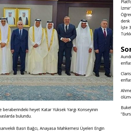
Platf
İzmir
Öğren
denk 
İşte 
Türkl
So
Aund
enfla
Clari
enfla
Ahme
ölümd
Buke
beraberindeki heyet Katar Yüksek Yargı Konseyinin
“Burs
maslarda bulundu.
nvekili Basri Bağcı, Anayasa Mahkemesi Üyeleri Engin