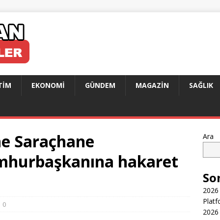
TIM
EKONOMI
GÜNDEM
MAGAZIN
SAĞLIK
ne Saraçhane
Ara
umhurbaşkanına hakaret
So
2026 
Platf
0
2026 