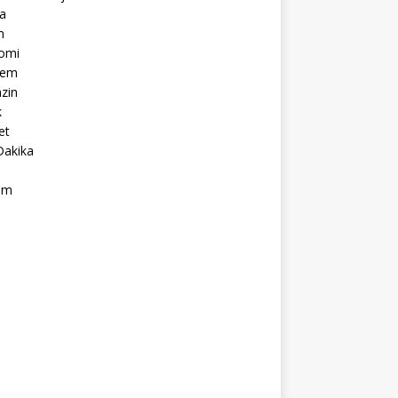
a
m
omi
dem
zin
k
et
Dakika
ım