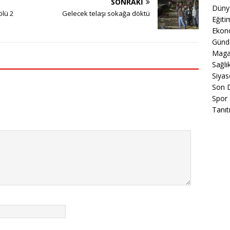
SONRAKI
Düny
ölü 2
Gelecek telaşı sokağa döktü
Eğiti
Ekon
Gün
Maga
Sağlı
Siyas
Son 
Spor
Tanıt