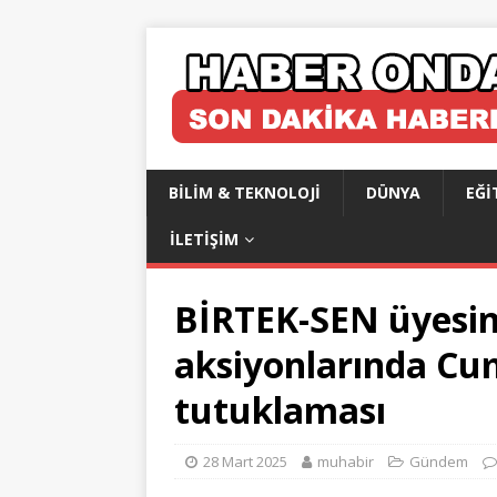
BILIM & TEKNOLOJI
DÜNYA
EĞI
İLETIŞIM
BİRTEK-SEN üyesi
aksiyonlarında C
tutuklaması
28 Mart 2025
muhabir
Gündem