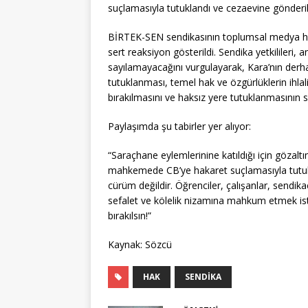
suçlamasıyla tutuklandı ve cezaevine gönderil
BİRTEK-SEN sendikasının toplumsal medya hes
sert reaksiyon gösterildi. Sendika yetkilileri,
sayılamayacağını vurgulayarak, Kara’nın derhal
tutuklanması, temel hak ve özgürlüklerin ihla
bırakılmasını ve haksız yere tutuklanmasının s
Paylaşımda şu tabirler yer alıyor:
“Saraçhane eylemlerinine katıldığı için gözaltı
mahkemede CB’ye hakaret suçlamasıyla tutukl
cürüm değildir. Öğrenciler, çalışanlar, sendika
sefalet ve kölelik nizamına mahkum etmek i
bırakılsın!”
Kaynak: Sözcü
HAK
SENDIKA