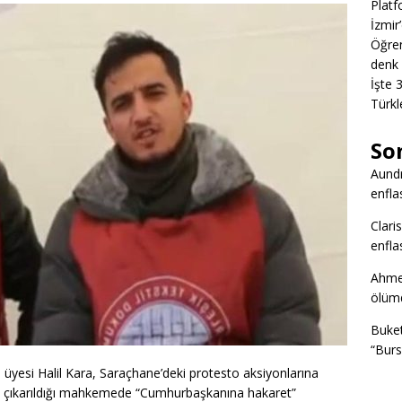
Platf
İzmir
Öğren
denk 
İşte 
Türkl
So
Aund
enfla
Clari
enfla
Ahme
ölümd
Buke
“Burs
üyesi Halil Kara, Saraçhane’deki protesto aksiyonlarına
ra çıkarıldığı mahkemede “Cumhurbaşkanına hakaret”