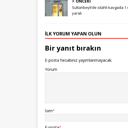
ÖNCEKI
Sultanbeyli’de silahlı kavgada 1 
yaralı
İLK YORUM YAPAN OLUN
Bir yanıt bırakın
E-posta hesabınız yayımlanmayacak.
Yorum
İsim
*
E-posta
*