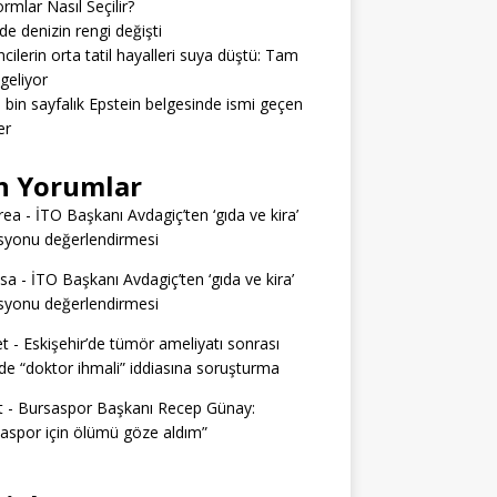
ormlar Nasıl Seçilir?
’de denizin rengi değişti
cilerin orta tatil hayalleri suya düştü: Tam
geliyor
3 bin sayfalık Epstein belgesinde ismi geçen
er
n Yorumlar
rea
-
İTO Başkanı Avdagiç’ten ‘gıda ve kira’
syonu değerlendirmesi
ssa
-
İTO Başkanı Avdagiç’ten ‘gıda ve kira’
syonu değerlendirmesi
t
-
Eskişehir’de tümör ameliyatı sonrası
e “doktor ihmali” iddiasına soruşturma
t
-
Bursaspor Başkanı Recep Günay:
aspor için ölümü göze aldım”