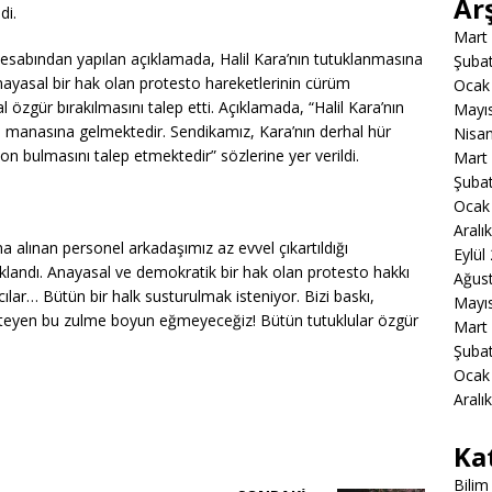
Ar
di.
Mart
abından yapılan açıklamada, Halil Kara’nın tutuklanmasına
Şuba
 anayasal bir hak olan protesto hareketlerinin cürüm
Ocak
 özgür bırakılmasını talep etti. Açıklamada, “Halil Kara’nın
Mayı
li manasına gelmektedir. Sendikamız, Kara’nın derhal hür
Nisa
on bulmasını talep etmektedir” sözlerine yer verildi.
Mart
Şuba
Ocak
Aralı
na alınan personel arkadaşımız az evvel çıkartıldığı
Eylül
andı. Anayasal ve demokratik bir hak olan protesto hakkı
Ağus
cılar… Bütün bir halk susturulmak isteniyor. Bizi baskı,
Mayı
steyen bu zulme boyun eğmeyeceğiz! Bütün tutuklular özgür
Mart
Şuba
Ocak
Aralı
Ka
Bilim