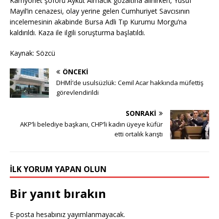
Kamyonet şoförü Aykut Almacık gözaltına alınırken, Yusuf
Mayil’in cenazesi, olay yerine gelen Cumhuriyet Savcısının
incelemesinin akabinde Bursa Adli Tıp Kurumu Morgu’na
kaldırıldı. Kaza ile ilgili soruşturma başlatıldı.
Kaynak: Sözcü
ÖNCEKI
DHMİ’de usulsüzlük: Cemil Acar hakkında müfettiş
görevlendirildi
SONRAKI
AKP’li belediye başkanı, CHP’li kadın üyeye küfür
etti ortalık karıştı
İLK YORUM YAPAN OLUN
Bir yanıt bırakın
E-posta hesabınız yayımlanmayacak.