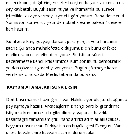
edilecek bir iş değil. Geçen sefer bu işten başarısız olunca çok
şey kaybettik. Büyük sabır ihtiyat ve ihtimamla bu sürece
içtenlikle takviye vermeyi kıymetli görüyorum. Bana deseler ki
‘komisyon kuruyoruz getir demokratikleşme paketini’ deseler
ben hazırım.
Bu ülkede kan, gözyaşı dursun, para gerçek yola harcansın
isteriz. Şu anda muhalefette olduğumuz için bunu enfekte
edelim, sabote edelim demiyoruz. Bu iktidar süreci
beceremezse kendi iktidarımızda Kürt sorununu demokratik
yoldan çözecek garantiyi veriyoruz. Bugün çözmeye karar
verirlerse o noktada Meclis tabanında biz varız.
‘KAYYUM ATAMALARI SONA ERSİN’
Dört başı mamur hazırlığımız var. Hakikat yer oluşturulduğunda
paylaşmaya hazırız. Arkadaşlarımız hangi parti bilgilendirme
istiyorsa kurulumuz o bilgilendirmeyi yapacak hazırlık
basamağını tamamlamıştır. İnanç artırıcı adımlar atılacaksa,
kayyum unsuru var. Türkiye’nin en büyük ilçesi Esenyurt, Van
üzere büyükşehire kayyum atamış durumdalar.