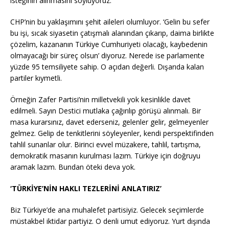
isteğinin alınmasını söylüyoruz.
CHP’nin bu yaklaşımını şehit aileleri olumluyor. ‘Gelin bu sefer
bu işi, sıcak siyasetin çatışmalı alanından çıkarıp, daima birlikte
çözelim, kazananın Türkiye Cumhuriyeti olacağı, kaybedenin
olmayacağı bir süreç olsun’ diyoruz. Nerede ise parlamente
yüzde 95 temsiliyete sahip. O açıdan değerli. Dışarıda kalan
partiler kıymetli.
Örneğin Zafer Partisi’nin milletvekili yok kesinlikle davet
edilmeli. Sayın Destici mutlaka çağırılıp görüşü alınmalı. Bir
masa kurarsınız, davet ederseniz, gelenler gelir, gelmeyenler
gelmez. Gelip de tenkitlerini söyleyenler, kendi perspektifinden
tahlil sunanlar olur. Birinci evvel müzakere, tahlil, tartışma,
demokratik masanın kurulması lazım. Türkiye için doğruyu
aramak lazım. Bundan öteki deva yok.
‘TÜRKİYE’NİN HAKLI TEZLERİNİ ANLATIRIZ’
Biz Türkiye’de ana muhalefet partisiyiz. Gelecek seçimlerde
müstakbel iktidar partiyiz. O denli umut ediyoruz. Yurt dışında