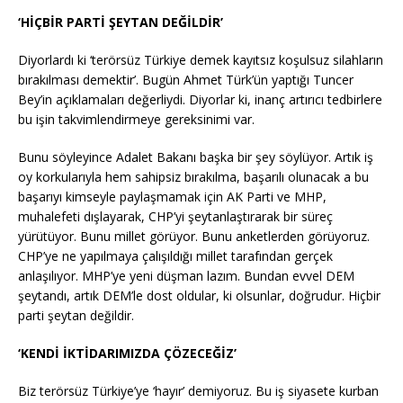
‘HİÇBİR PARTİ ŞEYTAN DEĞİLDİR’
Diyorlardı ki ‘terörsüz Türkiye demek kayıtsız koşulsuz silahların
bırakılması demektir’. Bugün Ahmet Türk’ün yaptığı Tuncer
Bey’in açıklamaları değerliydi. Diyorlar ki, inanç artırıcı tedbirlere
bu işin takvimlendirmeye gereksinimi var.
Bunu söyleyince Adalet Bakanı başka bir şey söylüyor. Artık iş
oy korkularıyla hem sahipsiz bırakılma, başarılı olunacak a bu
başarıyı kimseyle paylaşmamak için AK Parti ve MHP,
muhalefeti dışlayarak, CHP’yi şeytanlaştırarak bir süreç
yürütüyor. Bunu millet görüyor. Bunu anketlerden görüyoruz.
CHP’ye ne yapılmaya çalışıldığı millet tarafından gerçek
anlaşılıyor. MHP’ye yeni düşman lazım. Bundan evvel DEM
şeytandı, artık DEM’le dost oldular, ki olsunlar, doğrudur. Hiçbir
parti şeytan değildir.
‘KENDİ İKTİDARIMIZDA ÇÖZECEĞİZ’
Biz terörsüz Türkiye’ye ‘hayır’ demiyoruz. Bu iş siyasete kurban