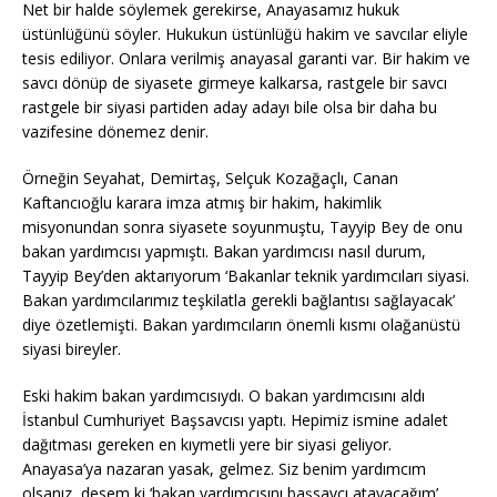
Net bir halde söylemek gerekirse, Anayasamız hukuk
üstünlüğünü söyler. Hukukun üstünlüğü hakim ve savcılar eliyle
tesis ediliyor. Onlara verilmiş anayasal garanti var. Bir hakim ve
savcı dönüp de siyasete girmeye kalkarsa, rastgele bir savcı
rastgele bir siyasi partiden aday adayı bile olsa bir daha bu
vazifesine dönemez denir.
Örneğin Seyahat, Demirtaş, Selçuk Kozağaçlı, Canan
Kaftancıoğlu karara imza atmış bir hakim, hakimlik
misyonundan sonra siyasete soyunmuştu, Tayyip Bey de onu
bakan yardımcısı yapmıştı. Bakan yardımcısı nasıl durum,
Tayyip Bey’den aktarıyorum ‘Bakanlar teknik yardımcıları siyasi.
Bakan yardımcılarımız teşkilatla gerekli bağlantısı sağlayacak’
diye özetlemişti. Bakan yardımcıların önemli kısmı olağanüstü
siyasi bireyler.
Eski hakim bakan yardımcısıydı. O bakan yardımcısını aldı
İstanbul Cumhuriyet Başsavcısı yaptı. Hepimiz ismine adalet
dağıtması gereken en kıymetli yere bir siyasi geliyor.
Anayasa’ya nazaran yasak, gelmez. Siz benim yardımcım
olsanız, desem ki ‘bakan yardımcısını başsavcı atayacağım’