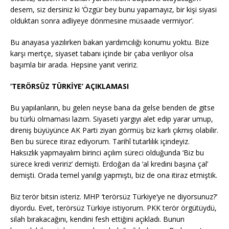
desem, siz dersiniz ki ‘Özgür bey bunu yapamayız, bir kişi siyasi
olduktan sonra adliyeye dönmesine müsaade vermiyor’.
Bu anayasa yazılırken bakan yardımcılığı konumu yoktu. Bize
karşı mertçe, siyaset tabanı içinde bir çaba veriliyor olsa
başımla bir arada. Hepsine yanıt veririz.
‘TERÖRSÜZ TÜRKİYE’ AÇIKLAMASI
Bu yapılanların, bu gelen neyse bana da gelse benden de gitse
bu türlü olmaması lazım. Siyaseti yargıyı alet edip yarar umup,
direniş büyüyünce AK Parti ziyan görmüş biz karlı çıkmış olabilir.
Ben bu sürece itiraz ediyorum. Tarihî tutarlılık içindeyiz.
Haksızlık yapmayalım birinci açılım süreci olduğunda ‘Biz bu
sürece kredi veririz’ demişti. Erdoğan da ‘al kredini başına çal’
demişti. Orada temel yanılgı yapmıştı, biz de ona itiraz etmiştik.
Biz terör bitsin isteriz. MHP ‘terörsüz Türkiye’ye ne diyorsunuz?’
diyordu. Evet, terörsüz Türkiye istiyorum. PKK terör örgütüydü,
silah bırakacağını, kendini fesh ettiğini açıkladı. Bunun