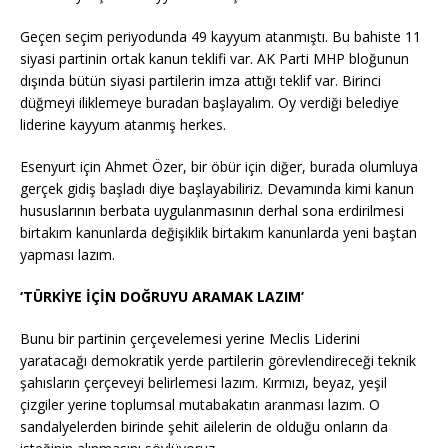
Geçen seçim periyodunda 49 kayyum atanmıştı. Bu bahiste 11
siyasi partinin ortak kanun teklifi var. AK Parti MHP bloğunun
dışında bütün siyasi partilerin imza attığı teklif var. Birinci
düğmeyi iliklemeye buradan başlayalım. Oy verdiği belediye
liderine kayyum atanmış herkes.
Esenyurt için Ahmet Özer, bir öbür için diğer, burada olumluya
gerçek gidiş başladı diye başlayabiliriz. Devamında kimi kanun
hususlarının berbata uygulanmasının derhal sona erdirilmesi
birtakım kanunlarda değişiklik birtakım kanunlarda yeni baştan
yapması lazım.
‘TÜRKİYE İÇİN DOĞRUYU ARAMAK LAZIM’
Bunu bir partinin çerçevelemesi yerine Meclis Liderini
yaratacağı demokratik yerde partilerin görevlendireceği teknik
şahısların çerçeveyi belirlemesi lazım. Kırmızı, beyaz, yeşil
çizgiler yerine toplumsal mutabakatın aranması lazım. O
sandalyelerden birinde şehit ailelerin de olduğu onların da