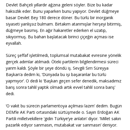
Devlet Bahçeli yıllardır ağzına geleni söyler. Bize bu kadar
haksızlık eder. Bunu yaparken bunu yapıyor. Devlet düğmeye
basar Devlet Bey 180 derece döner. Bu türlü bir inorganik
siyaseti yanlışsız bulmam. Birtakım atanmışlar herşeyi bitirmiş,
düğmeye basmış. En ağır hakaretler ederken el uzatıp,
sıkıyormuş. Bu baharı başlatacak birinci çiçeğin açması ise
eyvallah.
Süreç şeffaf işletilmedi, toplumsal mutabakat evresine yönelik
gerçek adımlar atılmadı. Öteki partilerin bilgilendirmesi süreci
yarım kaldı. Şöyle bir şeye döndü iş. Sevgili Sırrı Süreyya
Başkan’a dedim ki, ‘Dünyada bu işi başaranlar bu türlü
yapmıyor’. O dedi ki ‘Başkan geçen sefer denedik, maksadımız
barış sonra tahlil yaptık olmadı artık evvel tahlil sonra barış’
dedi.
‘O vakit bu sürecin parlamentoya açılması lazım’ dedim. Bugün
DEM’le AK Parti ortasındaki sürtüşmede o. Sayın Erdoğan AK
Partili milletvekillere ‘gidin Türkiye’ye anlatın’ diyor. ‘Millet sakın
pazarlık ediyor sanmasın, mutabakat var sanmasın’ deniyor.