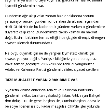
seçmenin yansısını ortaya koyması, görünür kılması açısından
kıymetli gündemimiz var.
Gündemin ağır akışı vakit zaman bize odaklanma sorunu
yaratmıyor ancak, gündem içinde alanı daraltması açısından
riskli. Öteki risk de bu kadar kritik gündem varken o gündemlere
duyarsız kalıp kendi gündemimize takılıp kalmak da hakikat
değil. İkisinin birbirine temas ettiği ince çizgide dirençli, direngen
siyaset izlemek durumundayız.
Ne övgü duymak için ne de yergileri kıymetsiz kılmak için
siyaset yapıyor değiliz. Yanlışsız bildiğimiz yerde duruyoruz.
Vakit zaman geçmişte 2002-2007’de tahlil duyduğunuzda
Adalet ve Kalkınma Partisi gündemi belirler, siyaset şekillenir.
‘BİZE MUHALEFET YAPAN 2 RAKİBİMİZ VAR’
Siyasetin kırılma anlarında Adalet ve Kalkınma Partisi’nin
gündemi hakikat taraftan yakaladığı falan. Artık sayın Bahçeli
dön dolaş CHP ile genel başkanı ile, Cumhurbaşkanı adayı ile
belediye liderleri ise bu kadar meşgulse CHP’de işler yolunda