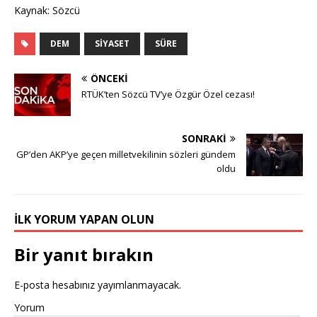
Kaynak: Sözcü
DEM
SIYASET
SÜRE
ÖNCEKI
RTÜK’ten Sözcü TV’ye Özgür Özel cezası!
SONRAKI
GP’den AKP’ye geçen milletvekilinin sözleri gündem
oldu
İLK YORUM YAPAN OLUN
Bir yanıt bırakın
E-posta hesabınız yayımlanmayacak.
Yorum