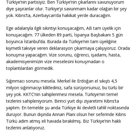
Türkiye’nin partisiyiz. Ben Türkiye’nin çıkarlarını savunuyorum
diye şaşıranlar olur. Türkiye’yi savunmam kadar olağan bir şey
yok. Kıbrıs’ta, Azerbaycan’da hakikat yerde duracağım.
Ege adalarıyla ilgili sıkıntıyı konuşacağım, AB tam üyelik için
konuşacağım. 77 ülkeden 89 parti, İspanya Başbakanı 5 gün
boyunca İstanbul’da. Burada da Türkiye’nin tam üyeliğine
kıymetli takviye veren deklarasyon çıkarmaya çalışıyoruz. Orada
konuşma yapacağım. Vize sorunu, öğrenci, işadamı, hasta,
akademisyenimizin vize meselesini konuşmadan o
toplantılardan görmedik.
Sığınmacı sorunu mesela. Merkel ile Erdoğan el sıkıştı 4,5
milyon sığınmacıyı kilitlediniz, safa sürüyorsunuz, bu türlü bir
şey yok. KKTC’nin sahiplenmesi mesela. Türkiye’nin temel
tezlerini sahipleniyorum. Birinci yurt dışı ziyaretimi Kıbrıs’ta
yaptım. En temelde şu anda Türkiye iki devletli tahlil noktasında
duruyor. Bunun dışında Annan Planı olsun her seferinde Kıbrıs
Türkü adım atmış eli havada bırakılmış. Biz Türkiye’nin haklı
tezlerini anlatıyoruz.