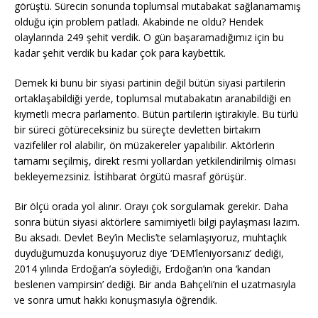
görüştü. Sürecin sonunda toplumsal mutabakat sağlanamamış
olduğu için problem patladı. Akabinde ne oldu? Hendek
olaylarında 249 şehit verdik. O gün başaramadığımız için bu
kadar şehit verdik bu kadar çok para kaybettik.
Demek ki bunu bir siyasi partinin değil bütün siyasi partilerin
ortaklaşabildiği yerde, toplumsal mutabakatın aranabildiği en
kıymetli mecra parlamento. Bütün partilerin iştirakiyle. Bu türlü
bir süreci götüreceksiniz bu süreçte devletten birtakım
vazifeliler rol alabilir, ön müzakereler yapalıbilir. Aktörlerin
tamamı seçilmiş, direkt resmi yollardan yetkilendirilmiş olması
bekleyemezsiniz. İstihbarat örgütü masraf görüşür.
Bir ölçü orada yol alınır. Orayı çok sorgulamak gerekir. Daha
sonra bütün siyasi aktörlere samimiyetli bilgi paylaşması lazım.
Bu aksadı. Devlet Bey’in Meclis’te selamlaşıyoruz, muhtaçlık
duyduğumuzda konuşuyoruz diye ‘DEM’leniyorsanız’ dediği,
2014 yılında Erdoğan’a söylediği, Erdoğan’ın ona ‘kandan
beslenen vampirsin’ dediği. Bir anda Bahçeli’nin el uzatmasıyla
ve sonra umut hakkı konuşmasıyla öğrendik.