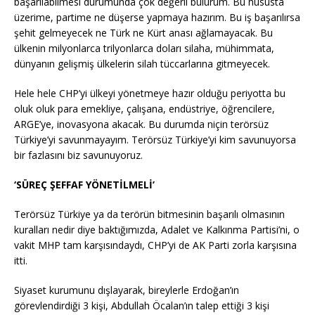
başarılabilmesi durumunda çok değerli bulurum. Bu hususta
üzerime, partime ne düşerse yapmaya hazırım. Bu iş başarılırsa
şehit gelmeyecek ne Türk ne Kürt anası ağlamayacak. Bu
ülkenin milyonlarca trilyonlarca doları silaha, mühimmata,
dünyanın gelişmiş ülkelerin silah tüccarlarına gitmeyecek.
Hele hele CHP’yi ülkeyi yönetmeye hazır olduğu periyotta bu
oluk oluk para emekliye, çalışana, endüstriye, öğrencilere,
ARGE’ye, inovasyona akacak. Bu durumda niçin terörsüz
Türkiye’yi savunmayayım. Terörsüz Türkiye’yi kim savunuyorsa
bir fazlasını biz savunuyoruz.
‘SÜREÇ ŞEFFAF YÖNETİLMELİ’
Terörsüz Türkiye ya da terörün bitmesinin başarılı olmasının
kuralları nedir diye baktığımızda, Adalet ve Kalkınma Partisi’ni, o
vakit MHP tam karşısındaydı, CHP’yi de AK Parti zorla karşısına
itti.
Siyaset kurumunu dışlayarak, bireylerle Erdoğan’ın
görevlendirdiği 3 kişi, Abdullah Öcalan’ın talep ettiği 3 kişi