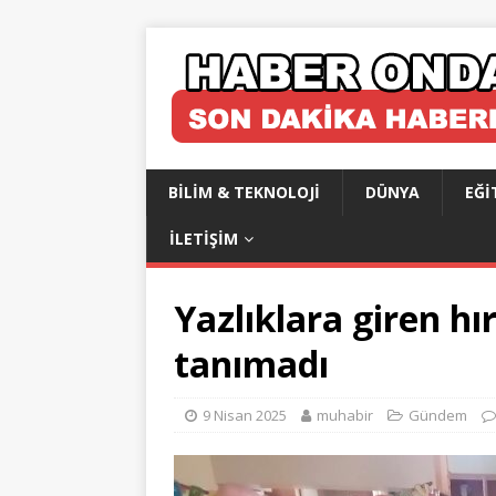
BILIM & TEKNOLOJI
DÜNYA
EĞI
İLETIŞIM
Yazlıklara giren hı
tanımadı
9 Nisan 2025
muhabir
Gündem