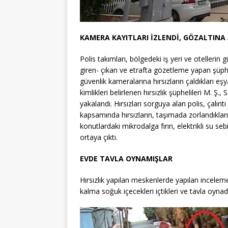
KAMERA KAYITLARI İZLENDİ, GÖZALTINA
Polis takımları, bölgedeki iş yeri ve otellerin
giren- çıkan ve etrafta gözetleme yapan şüphel
güvenlik kameralarına hırsızların çaldıkları eş
kimlikleri belirlenen hırsızlık şüphelileri M. Ş., S
yakalandı. Hırsızları sorguya alan polis, çalınt
kapsamında hırsızların, taşımada zorlandıkları
konutlardaki mikrodalga fırın, elektrikli su sebi
ortaya çıktı.
EVDE TAVLA OYNAMIŞLAR
Hırsızlık yapılan meskenlerde yapılan inceleme
kalma soğuk içecekleri içtikleri ve tavla oynadık