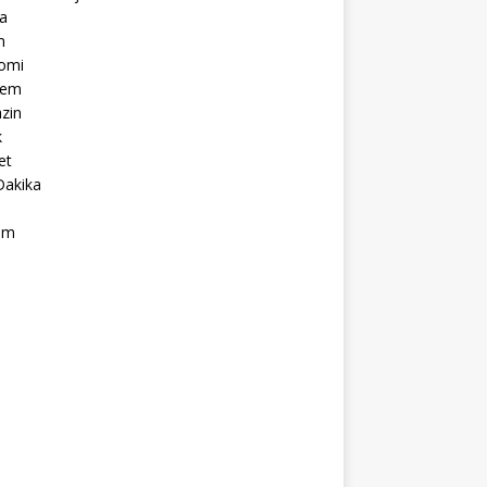
a
m
omi
dem
zin
k
et
Dakika
ım