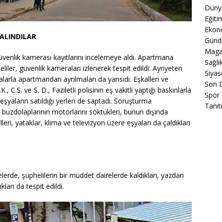
Düny
Eğiti
Ekon
 ALINDILAR
Gün
Maga
 güvenlik kamerası kayıtlarını incelemeye aldı. Apartmana
Sağlı
iler, güvenlik kameraları izlenerek tespit edildi. Ayrıyeten
Siyas
yalarla apartmandan ayrılmaları da yansıdı. Eşkalleri ve
Son 
.K., C.S. ve S. D., Faziletli polisinin eş vakitli yaptığı baskınlarla
Spor
ı eşyaların satıldığı yerleri de saptadı. Soruşturma
Tanıt
 buzdolaplarının motorlarını söktükleri, bunun dışında
lleri, yataklar, klima ve televizyon üzere eşyaları da çaldıkları
lerde, şüphelilerin bir müddet dairelerde kaldıkları, yazdan
ları da tespit edildi.