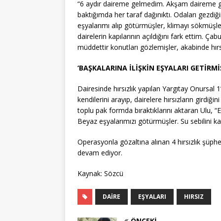
“6 aydır daireme gelmedim. Akşam daireme ge
baktığımda her taraf dağınıktı. Odaları gezdiğ
eşyalarımı alıp götürmüşler, klimayı sökmüşle
dairelerin kapılarının açıldığını fark ettim. Ç
müddettir konutları gözlemişler, akabinde hırsı
‘BAŞKALARINA İLİŞKİN EŞYALARI GETİRMİ
Dairesinde hırsızlık yapılan Yargıtay Onursal 1
kendilerini arayıp, dairelere hırsızların girdiği
toplu pak formda bıraktıklarını aktaran Ulu, “E
Beyaz eşyalarımızı götürmüşler. Su sebilini k
Operasyonla gözaltına alınan 4 hırsızlık şüphe
devam ediyor.
Kaynak: Sözcü
DAIRE
EŞYALARI
HIRSIZ
ÖNCEKI