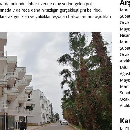
Ar
barda bulundu. İhbar üzerine olay yerine gelen polis
Mart
binada 7 dairede daha hırsızlığın gerçekleştiğini belirledi.
Şuba
ırarak girdikleri ve çaldıkları eşyaları balkonlardan taşıdıkları
Ocak
Mayı
Nisa
Mart
Şuba
Ocak
Aralı
Eylül
Ağus
Mayı
Mart
Şuba
Ocak
Aralı
Ka
Bilim