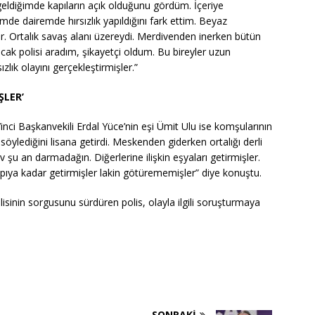
ldiğimde kapıların açık olduğunu gördüm. İçeriye
imde dairemde hırsızlık yapıldığını fark ettim. Beyaz
r. Ortalık savaş alanı üzereydi. Merdivenden inerken bütün
abucak polisi aradım, şikayetçi oldum. Bu bireyler uzun
zlık olayını gerçekleştirmişler.”
ŞLER’
’inci Başkanvekili Erdal Yüce’nin eşi Ümit Ulu ise komşularının
ni söylediğini lisana getirdi. Meskenden giderken ortalığı derli
v şu an darmadağın. Diğerlerine ilişkin eşyaları getirmişler.
apıya kadar getirmişler lakin götürememişler” diye konuştu.
lisinin sorgusunu sürdüren polis, olayla ilgili soruşturmaya
SONRAKI