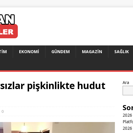
TIM
EKONOMI
GÜNDEM
MAGAZIN
SAĞLIK
rsızlar pişkinlikte hudut
Ara
So
0
2026 
Platf
2026 