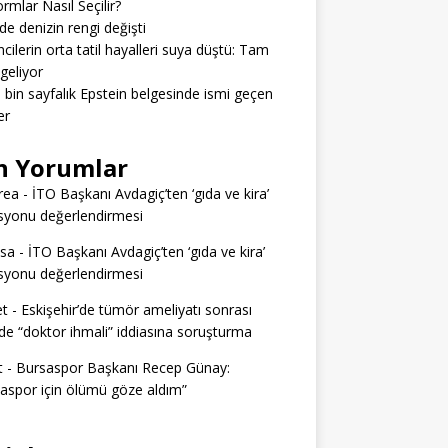
ormlar Nasıl Seçilir?
’de denizin rengi değişti
cilerin orta tatil hayalleri suya düştü: Tam
geliyor
3 bin sayfalık Epstein belgesinde ismi geçen
er
n Yorumlar
rea
-
İTO Başkanı Avdagiç’ten ‘gıda ve kira’
syonu değerlendirmesi
ssa
-
İTO Başkanı Avdagiç’ten ‘gıda ve kira’
syonu değerlendirmesi
t
-
Eskişehir’de tümör ameliyatı sonrası
e “doktor ihmali” iddiasına soruşturma
t
-
Bursaspor Başkanı Recep Günay:
aspor için ölümü göze aldım”