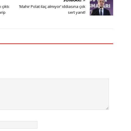
çıktı:
‘Mahir Polat ilaç almıyor’ iddiasına çok
hrip
sert yanıt!