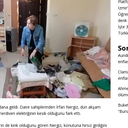
Platf
İzmir
Öğren
denk 
İşte 
Türkl
So
Aund
enfla
Clari
enfla
Ahme
ölümd
Buke
dana geldi. Daire sahiplerinden İrfan Nergiz, dün akşam
“Burs
rdiven elektriğinin kesik olduğunu fark etti.
arın de kırık olduğunu gören Nergiz, konutuna hırsız girdiğini